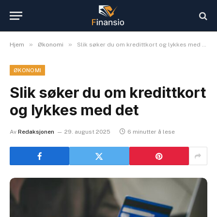
»
»
Hjem
Økonomi
Slik søker du om kredittkort og lykkes med det
ØKONOMI
Slik søker du om kredittkort
og lykkes med det
Av
Redaksjonen
29. august 2025
6 minutter å lese