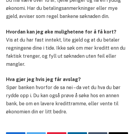
Du må være over 18 år, tjene penger og ha en ryddig
økonomi. Har du betalingsanmerkninger eller mye
gjeld, avviser som regel bankene søknaden din.
Hvordan kan jeg øke mulighetene for å få kort?
Vis at du har fast inntekt, lite gjeld og at du betaler
regningene dine i tide. Ikke søk om mer kreditt enn du
faktisk trenger, og fyll ut søknaden uten feil eller
mangler.
Hva gjør jeg hvis jeg får avslag?
Spør banken hvorfor de sa nei – da vet du hva du bør
rydde opp i. Du kan også prøve å søke hos en annen
bank, be om en lavere kredittramme, eller vente til
økonomien din er litt bedre.