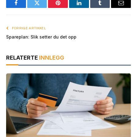
Facebook
Twitter
Pinterest
LinkedIn
Tumblr
E-
post
FORRIGE ARTIKKEL
Spareplan: Slik setter du det opp
RELATERTE
INNLEGG