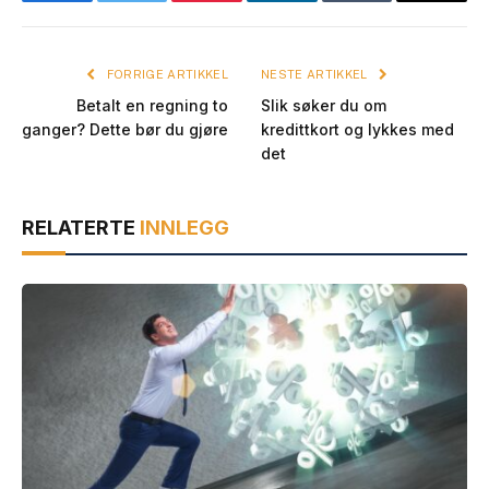
Facebook
Twitter
Pinterest
LinkedIn
Tumblr
E-
post
FORRIGE ARTIKKEL
NESTE ARTIKKEL
Betalt en regning to
Slik søker du om
ganger? Dette bør du gjøre
kredittkort og lykkes med
det
RELATERTE
INNLEGG